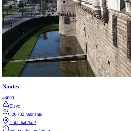
Nantes
44000
Élevé
320 732
habitants
4 565
hab/km²
Intervention en
45min