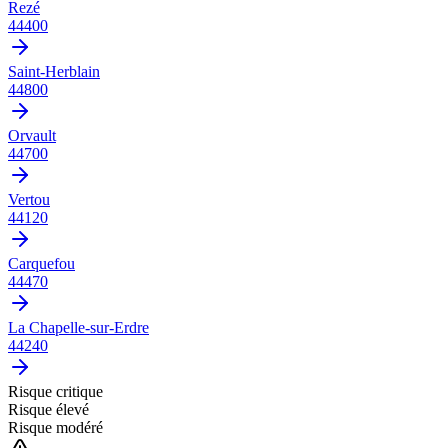
Rezé
44400
Saint-Herblain
44800
Orvault
44700
Vertou
44120
Carquefou
44470
La Chapelle-sur-Erdre
44240
Risque critique
Risque élevé
Risque modéré