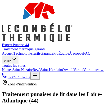
Expert Punaise 44
Traitement thermique garanti
Accueil
Technologie
Tarifs
Garantie
Pro
Équipe
À propos
FAQ
Villes
Toutes les villes
Nantes
Saint-Nazaire
Rezé
Saint-Herblain
Orvault
Vertou
Voir toutes →
07 85 71 62 07
Zone d'intervention
Traitement punaises de lit dans les
Loire-
Atlantique (44)