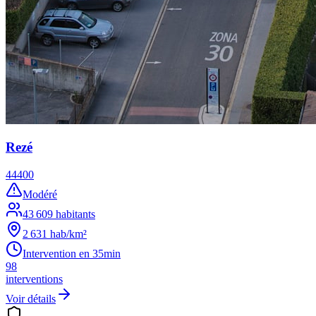
Rezé
44400
Modéré
43 609
habitants
2 631
hab/km²
Intervention en
35min
98
interventions
Voir détails