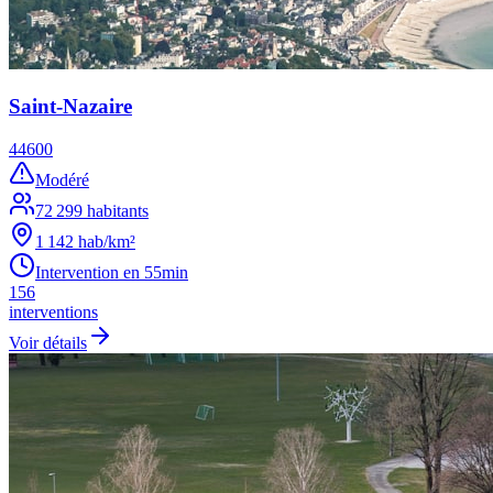
Saint-Nazaire
44600
Modéré
72 299
habitants
1 142
hab/km²
Intervention en
55min
156
interventions
Voir détails