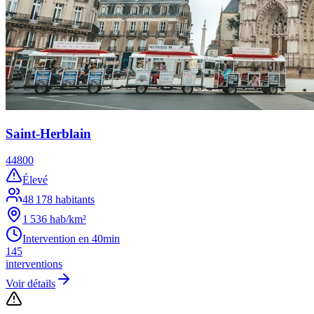
Saint-Herblain
44800
Élevé
48 178
habitants
1 536
hab/km²
Intervention en
40min
145
interventions
Voir détails