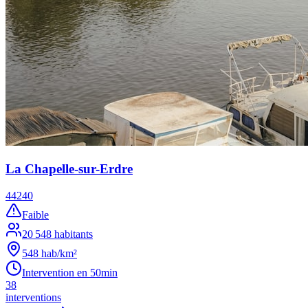
La Chapelle-sur-Erdre
44240
Faible
20 548
habitants
548
hab/km²
Intervention en
50min
38
interventions