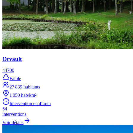
Orvault
44700
Faible
27 839
habitants
1 050
hab/km²
Intervention en
45min
54
interventions
Voir détails