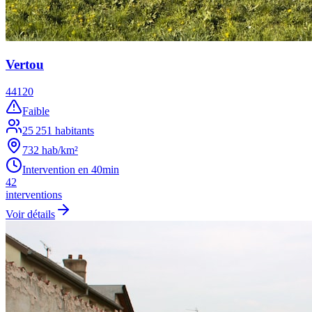
Vertou
44120
Faible
25 251
habitants
732
hab/km²
Intervention en
40min
42
interventions
Voir détails