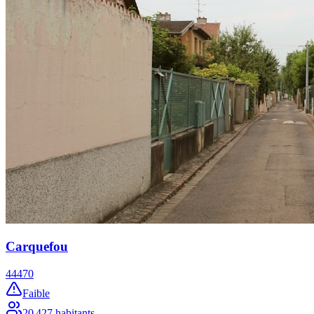
Carquefou
44470
Faible
20 427
habitants