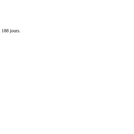
i
188
jours.