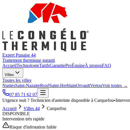
Expert Punaise 44
Traitement thermique garanti
Accueil
Technologie
Tarifs
Garantie
Pro
Équipe
À propos
FAQ
Villes
Toutes les villes
Nantes
Saint-Nazaire
Rezé
Saint-Herblain
Orvault
Vertou
Voir toutes →
07 85 71 62 07
Urgence nuit ? Technicien d'astreinte disponible à Carquefou
•
Interven
Accueil
Villes 44
Carquefou
DISPONIBLE
Intervention très rapide
Risque d'infestation
faible