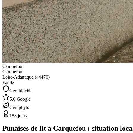
Carquefou
Carquefou
Loire-Atlantique (
44470
)
Faible
Certibiocide
5.0 Google
Certiphyto
188 jours
Punaises de lit à
Carquefou
: situation loca