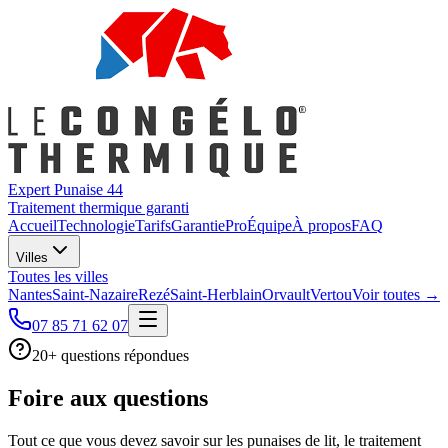
Expert Punaise 44
Traitement thermique garanti
Accueil
Technologie
Tarifs
Garantie
Pro
Équipe
À propos
FAQ
Villes
Toutes les villes
Nantes
Saint-Nazaire
Rezé
Saint-Herblain
Orvault
Vertou
Voir toutes →
07 85 71 62 07
20
+ questions répondues
Foire aux
questions
Tout ce que vous devez savoir sur les punaises de lit, le traitement