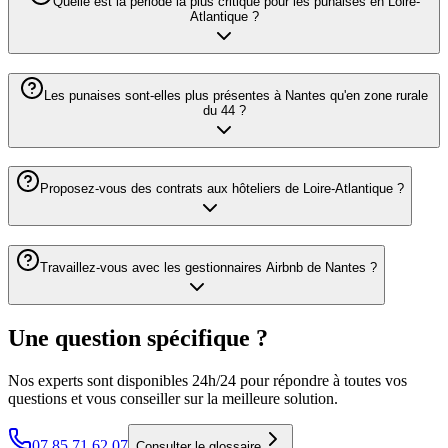
Quelle est la période la plus critique pour les punaises en Loire-
Atlantique ?
Les punaises sont-elles plus présentes à Nantes qu'en zone rurale
du 44 ?
Proposez-vous des contrats aux hôteliers de Loire-Atlantique ?
Travaillez-vous avec les gestionnaires Airbnb de Nantes ?
Une question spécifique ?
Nos experts sont disponibles 24h/24 pour répondre à toutes vos
questions et vous conseiller sur la meilleure solution.
07 85 71 62 07
Consulter le glossaire