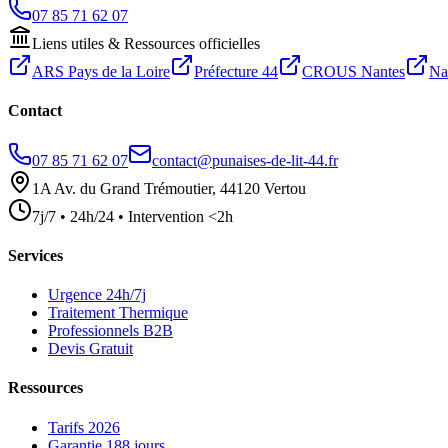
07 85 71 62 07
Liens utiles & Ressources officielles
ARS Pays de la Loire
Préfecture 44
CROUS Nantes
Na
Contact
07 85 71 62 07
contact@punaises-de-lit-44.fr
1A Av. du Grand Trémoutier, 44120 Vertou
7j/7 • 24h/24 • Intervention <2h
Services
Urgence 24h/7j
Traitement Thermique
Professionnels B2B
Devis Gratuit
Ressources
Tarifs 2026
Garantie 188 jours