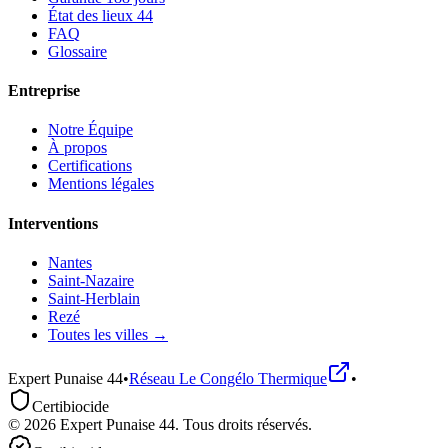
État des lieux 44
FAQ
Glossaire
Entreprise
Notre Équipe
À propos
Certifications
Mentions légales
Interventions
Nantes
Saint-Nazaire
Saint-Herblain
Rezé
Toutes les villes →
Expert Punaise 44
•
Réseau
Le Congélo Thermique
•
Certibiocide
©
2026
Expert Punaise 44
. Tous droits réservés.