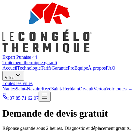
Expert Punaise 44
Traitement thermique garanti
Accueil
Technologie
Tarifs
Garantie
Pro
Équipe
À propos
FAQ
Villes
Toutes les villes
Nantes
Saint-Nazaire
Rezé
Saint-Herblain
Orvault
Vertou
Voir toutes →
07 85 71 62 07
Demande de devis gratuit
Réponse garantie sous 2 heures. Diagnostic et déplacement gratuits.