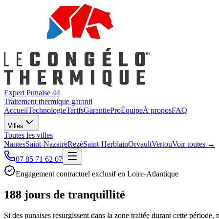
Expert Punaise 44
Traitement thermique garanti
Accueil
Technologie
Tarifs
Garantie
Pro
Équipe
À propos
FAQ
Villes
Toutes les villes
Nantes
Saint-Nazaire
Rezé
Saint-Herblain
Orvault
Vertou
Voir toutes →
07 85 71 62 07
Engagement contractuel exclusif en Loire-Atlantique
188 jours
de tranquillité
Si des punaises resurgissent dans la zone traitée durant cette période, n