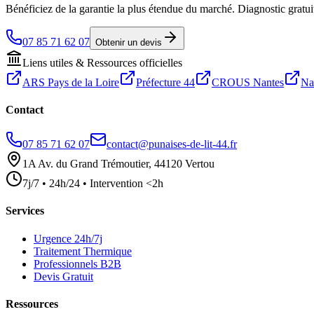
Bénéficiez de la garantie la plus étendue du marché. Diagnostic gratuit
07 85 71 62 07
Obtenir un devis
Liens utiles & Ressources officielles
ARS Pays de la Loire
Préfecture 44
CROUS Nantes
Na
Contact
07 85 71 62 07
contact@punaises-de-lit-44.fr
1A Av. du Grand Trémoutier, 44120 Vertou
7j/7 • 24h/24 • Intervention <2h
Services
Urgence 24h/7j
Traitement Thermique
Professionnels B2B
Devis Gratuit
Ressources