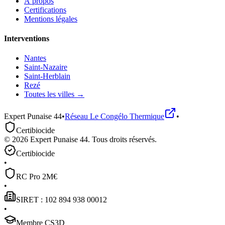
À propos
Certifications
Mentions légales
Interventions
Nantes
Saint-Nazaire
Saint-Herblain
Rezé
Toutes les villes →
Expert Punaise 44
•
Réseau
Le Congélo Thermique
•
Certibiocide
©
2026
Expert Punaise 44
. Tous droits réservés.
Certibiocide
•
RC Pro 2M€
•
SIRET : 102 894 938 00012
•
Membre CS3D