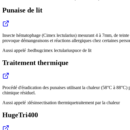
Punaise de lit
Insecte hématophage (Cimex lectularius) mesurant 4 à 7mm, de teinte b
provoque démangeaisons et réactions allergiques chez certaines perso
Aussi appelé :
bedbug
cimex lectularius
puce de lit
Traitement thermique
Procédé d'éradication des punaises utilisant la chaleur (58°C à 88°C
chimique résiduel.
Aussi appelé :
désinsectisation thermique
traitement par la chaleur
HugeTri400