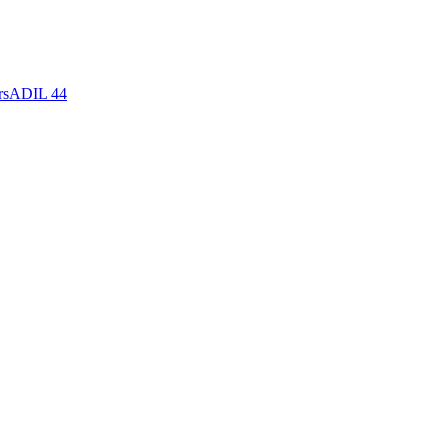
rs
ADIL 44