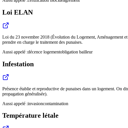
Aussi appelé :
certification biocide
agrément
Loi ELAN
Loi du 23 novembre 2018 (Évolution du Logement, Aménagement et Numé
prendre en charge le traitement des punaises.
Aussi appelé :
décence logement
obligation bailleur
Infestation
Présence établie et reproductive de punaises dans un logement. On dist
propagation généralisée).
Aussi appelé :
invasion
contamination
Température létale