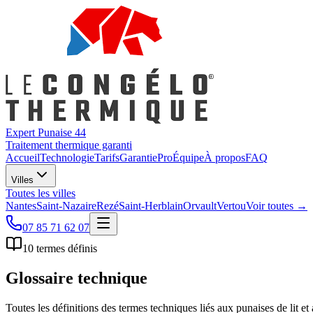
Expert Punaise 44
Traitement thermique garanti
Accueil
Technologie
Tarifs
Garantie
Pro
Équipe
À propos
FAQ
Villes
Toutes les villes
Nantes
Saint-Nazaire
Rezé
Saint-Herblain
Orvault
Vertou
Voir toutes →
07 85 71 62 07
10
termes définis
Glossaire
technique
Toutes les définitions des termes techniques liés aux punaises de lit e