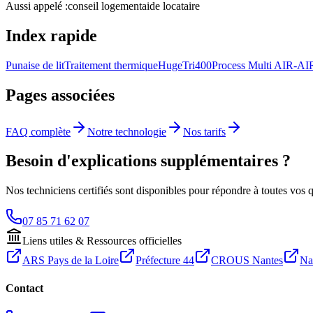
Aussi appelé :
conseil logement
aide locataire
Index rapide
Punaise de lit
Traitement thermique
HugeTri400
Process Multi AIR-AI
Pages associées
FAQ complète
Notre technologie
Nos tarifs
Besoin d'explications supplémentaires ?
Nos techniciens certifiés sont disponibles pour répondre à toutes vos 
07 85 71 62 07
Liens utiles & Ressources officielles
ARS Pays de la Loire
Préfecture 44
CROUS Nantes
Na
Contact