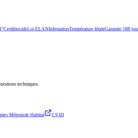
R°
Certibiocide
Loi ELAN
Infestation
Température létale
Garantie 188 jou
questions techniques.
ntes Métropole Habitat
CS3D