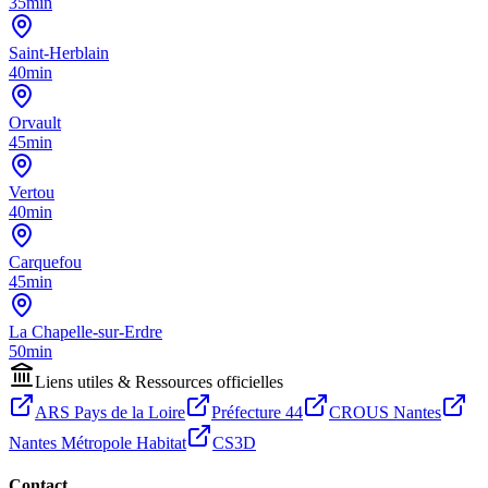
35min
Saint-Herblain
40min
Orvault
45min
Vertou
40min
Carquefou
45min
La Chapelle-sur-Erdre
50min
Liens utiles & Ressources officielles
ARS Pays de la Loire
Préfecture 44
CROUS Nantes
Nantes Métropole Habitat
CS3D
Contact