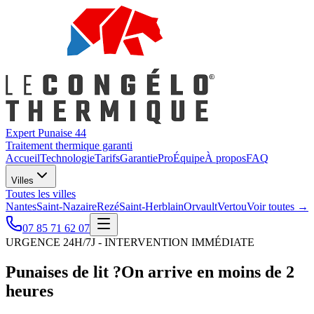
Expert Punaise 44
Traitement thermique garanti
Accueil
Technologie
Tarifs
Garantie
Pro
Équipe
À propos
FAQ
Villes
Toutes les villes
Nantes
Saint-Nazaire
Rezé
Saint-Herblain
Orvault
Vertou
Voir toutes →
07 85 71 62 07
URGENCE 24H/7J - INTERVENTION IMMÉDIATE
Punaises de lit ?
On arrive en moins de 2
heures