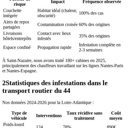
Impact
Fréquence observée
risque
Couchette
Habitat idéal (chaleur,
100% des cas
intégrée
obscurité)
Aires de repos
Contamination croisée
60% des origines
partagées
Livraisons
Contact avec lieux
35% des origines
hôtels/entrepôts
infestés
Infestation complète en
Espace confiné
Propagation rapide
2-3 semaines
À Saint-Nazaire, nous avons traité 180+ cabines en 2025,
principalement des chauffeurs travaillant sur les lignes Nantes-Paris
et Nantes-Espagne.
2
Statistiques des infestations dans le
transport routier du 44
Nos données 2024-2026 pour la Loire-Atlantique :
Type de
Taux récidive sans
Coût
Interventions
véhicule
traitement
moyen
Poids-lourd
124
78%
890€