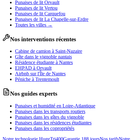
Punaises de lit
Orvault
Punaises de lit
Vertou
Punaises de lit
Carquefou
Punaises de lit
La Chapelle-sur-Erdre
Toutes les villes →
Nos interventions récentes
Cabine de camion à Saint-Nazaire
Gîte dans le vignoble nantais
Résidence étudiante à Nantes
EHPAD à Orvault
Airbnb sur l'Île de Nantes
Péniche à Trentemoult
Nos guides experts
Punaises et humidité en Loire-Atlantique
Punaises dans les transports routiers
Punaises dans les gîtes du vignoble
Punaises dans les résidences étudiantes
Punaises dans les copropriétés
Notre technologie HugeTri400
Garantie 188 jours
Nos tarifs
Notre