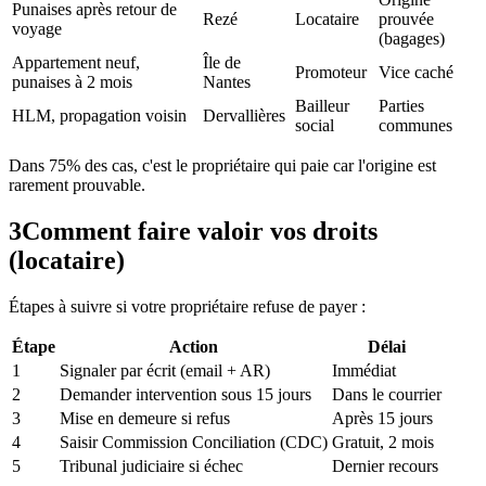
Punaises après retour de
Rezé
Locataire
prouvée
voyage
(bagages)
Appartement neuf,
Île de
Promoteur
Vice caché
punaises à 2 mois
Nantes
Bailleur
Parties
HLM, propagation voisin
Dervallières
social
communes
Dans 75% des cas, c'est le propriétaire qui paie car l'origine est
rarement prouvable.
3
Comment faire valoir vos droits
(locataire)
Étapes à suivre si votre propriétaire refuse de payer :
Étape
Action
Délai
1
Signaler par écrit (email + AR)
Immédiat
2
Demander intervention sous 15 jours
Dans le courrier
3
Mise en demeure si refus
Après 15 jours
4
Saisir Commission Conciliation (CDC)
Gratuit, 2 mois
5
Tribunal judiciaire si échec
Dernier recours