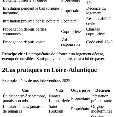
Logement infesté à l'entrée
Propriétaire
142
Infestation pendant le bail (origine
Décence du
Propriétaire
inconnue)
logement
Responsabilité
Infestation prouvée par le locataire
Locataire
civile
Propagation depuis parties
Charges
Copropriété
communes
copropriété
Voisin
Propagation depuis voisin
Code civil 1240
responsable
Principe clé
: Le propriétaire doit fournir un logement décent,
exempt de nuisibles. Sauf preuve contraire, c'est à lui de payer.
2
Cas pratiques en Loire-Atlantique
Exemples réels de nos interventions 2025 :
Cas
Ville
Qui a payé
Décision
Étudiant arrivé septembre,
Nantes
Infestation
Propriétaire
punaises octobre
Lombarderie
pré-existante
Locataire 5 ans, jamais eu
Saint-
Origine
Propriétaire
de punaises
Herblain
indéterminée
Origine