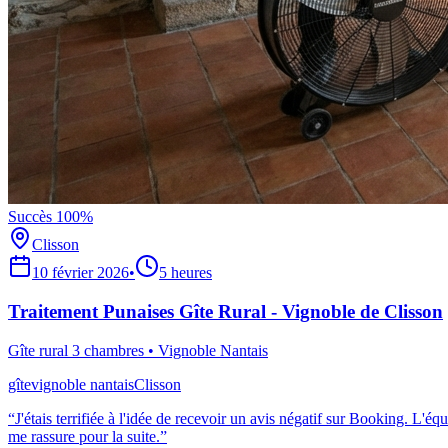
Succès 100%
Clisson
10 février 2026
•
5 heures
Traitement Punaises Gîte Rural - Vignoble de Clisson
Gîte rural 3 chambres
•
Vignoble Nantais
gîte
vignoble nantais
Clisson
“
J'étais terrifiée à l'idée de recevoir un avis négatif sur Booking. L'é
me rassure pour la suite.
”