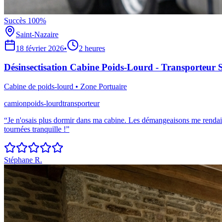
Succès 100%
Saint-Nazaire
18 février 2026
•
2 heures
Désinsectisation Cabine Poids-Lourd - Transporteur 
Cabine de poids-lourd
•
Zone Portuaire
camion
poids-lourd
transporteur
“
Je n'osais plus dormir dans ma cabine. Les démangeaisons me rendaien
tournées tranquille !
”
Stéphane R.