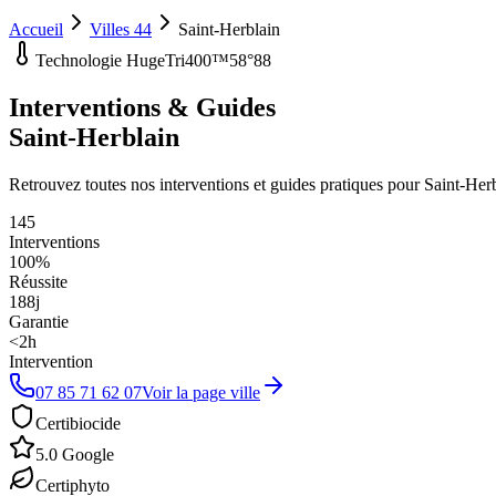
Accueil
Villes 44
Saint-Herblain
Technologie HugeTri400™
58°88
Interventions & Guides
Saint-Herblain
Retrouvez toutes nos interventions et guides pratiques pour
Saint-Her
145
Interventions
100%
Réussite
188
j
Garantie
<2h
Intervention
07 85 71 62 07
Voir la page ville
Certibiocide
5.0 Google
Certiphyto