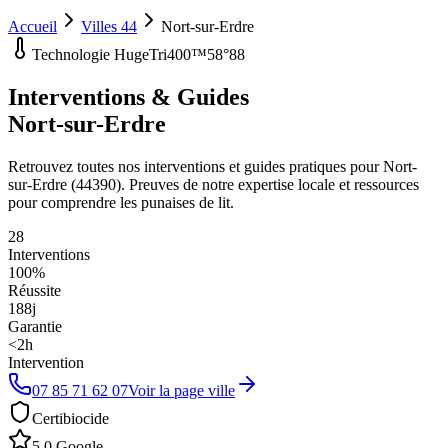
Accueil
Villes 44
Nort-sur-Erdre
Technologie HugeTri400™
58°88
Interventions & Guides
Nort-sur-Erdre
Retrouvez toutes nos interventions et guides pratiques pour
Nort-
sur-Erdre
(
44390
). Preuves de notre expertise locale et ressources
pour comprendre les punaises de lit.
28
Interventions
100%
Réussite
188
j
Garantie
<2h
Intervention
07 85 71 62 07
Voir la page ville
Certibiocide
5.0 Google