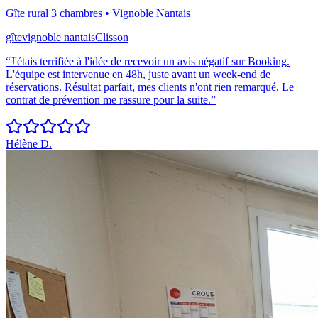
Gîte rural 3 chambres
•
Vignoble Nantais
gîte
vignoble nantais
Clisson
“
J'étais terrifiée à l'idée de recevoir un avis négatif sur Booking.
L'équipe est intervenue en 48h, juste avant un week-end de
réservations. Résultat parfait, mes clients n'ont rien remarqué. Le
contrat de prévention me rassure pour la suite.
”
Hélène D.