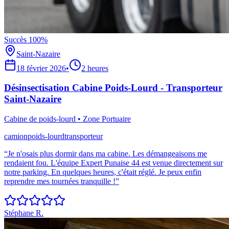
Succès 100%
Saint-Nazaire
18 février 2026
•
2 heures
Désinsectisation Cabine Poids-Lourd - Transporteur
Saint-Nazaire
Cabine de poids-lourd
•
Zone Portuaire
camion
poids-lourd
transporteur
“
Je n'osais plus dormir dans ma cabine. Les démangeaisons me
rendaient fou. L'équipe Expert Punaise 44 est venue directement sur
notre parking. En quelques heures, c'était réglé. Je peux enfin
reprendre mes tournées tranquille !
”
Stéphane R.