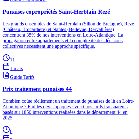
Punaises copropriétés Saint-Herblain Rezé
Les grands ensembles de Saint-Herblain (Sillon de Bretagne), Rezé
(Château, Trocardière) et Nantes (Bellevue, Dervallières)
concentrent 35% de nos interventions en Loire-Atlantique. La
propagation entre appartements et la complexité des décisions
collectives nécessitent une approche spécifique.
11
1 mars
Guide Tarifs
Prix traitement punaises 44
Combien coûte réellement un traitement de punaises de lit en Loire-
Atlantique ? Fini les devis opaques : voici nos tarifs transparents
basés sur 1850 interventions réalisées dans le département 44 en
2025.
6