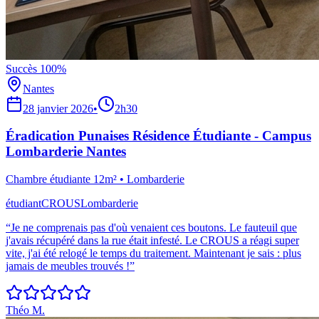
Succès 100%
Nantes
28 janvier 2026
•
2h30
Éradication Punaises Résidence Étudiante - Campus
Lombarderie Nantes
Chambre étudiante 12m²
•
Lombarderie
étudiant
CROUS
Lombarderie
“
Je ne comprenais pas d'où venaient ces boutons. Le fauteuil que
j'avais récupéré dans la rue était infesté. Le CROUS a réagi super
vite, j'ai été relogé le temps du traitement. Maintenant je sais : plus
jamais de meubles trouvés !
”
Théo M.