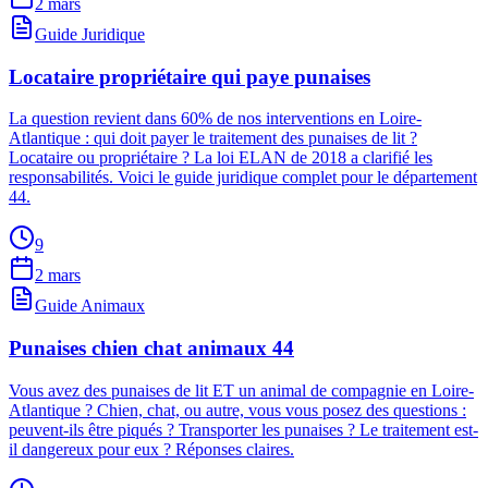
2 mars
Guide Juridique
Locataire propriétaire qui paye punaises
La question revient dans 60% de nos interventions en Loire-
Atlantique : qui doit payer le traitement des punaises de lit ?
Locataire ou propriétaire ? La loi ELAN de 2018 a clarifié les
responsabilités. Voici le guide juridique complet pour le département
44.
9
2 mars
Guide Animaux
Punaises chien chat animaux 44
Vous avez des punaises de lit ET un animal de compagnie en Loire-
Atlantique ? Chien, chat, ou autre, vous vous posez des questions :
peuvent-ils être piqués ? Transporter les punaises ? Le traitement est-
il dangereux pour eux ? Réponses claires.