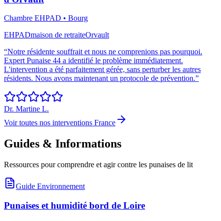
Chambre EHPAD
•
Bourg
EHPAD
maison de retraite
Orvault
“
Notre résidente souffrait et nous ne comprenions pas pourquoi.
Expert Punaise 44 a identifié le problème immédiatement.
L'intervention a été parfaitement gérée, sans perturber les autres
résidents. Nous avons maintenant un protocole de prévention.
”
Dr. Martine L.
Voir toutes nos interventions France
Guides & Informations
Ressources pour comprendre et agir contre les punaises de lit
Guide Environnement
Punaises et humidité bord de Loire