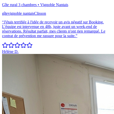
Gîte rural 3 chambres
•
Vignoble Nantais
gîte
vignoble nantais
Clisson
“
J'étais terrifiée à l'idée de recevoir un avis négatif sur Booking.
L'équipe est intervenue en 48h, juste avant un week-end de
réservations. Résultat parfait, mes clients n'ont rien remarqué. Le
contrat de prévention me rassure pour la suite.
”
Hélène D.