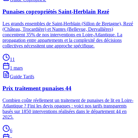
Punaises copropriétés Saint-Herblain Rezé
Les grands ensembles de Saint-Herblain (Sillon de Bretagne), Rezé
(Château, Trocardière) et Nantes (Bellevue, Dervallières)
concentrent 35% de nos interventions en Loire-Atlantique. La
propagation entre appartements et la complexité des décisions
collectives nécessitent une approche spécifique.
11
1 mars
Guide Tarifs
Prix traitement punaises 44
Combien coûte réellement un traitement de punaises de lit en Loire-
Atlantique ? Fini les devis opaques : voici nos tarifs transparents
basés sur 1850 interventions réalisées dans le département 44 en
2025.
6