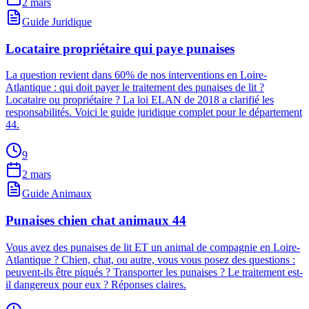
2 mars
Guide Juridique
Locataire propriétaire qui paye punaises
La question revient dans 60% de nos interventions en Loire-
Atlantique : qui doit payer le traitement des punaises de lit ?
Locataire ou propriétaire ? La loi ELAN de 2018 a clarifié les
responsabilités. Voici le guide juridique complet pour le département
44.
9
2 mars
Guide Animaux
Punaises chien chat animaux 44
Vous avez des punaises de lit ET un animal de compagnie en Loire-
Atlantique ? Chien, chat, ou autre, vous vous posez des questions :
peuvent-ils être piqués ? Transporter les punaises ? Le traitement est-
il dangereux pour eux ? Réponses claires.