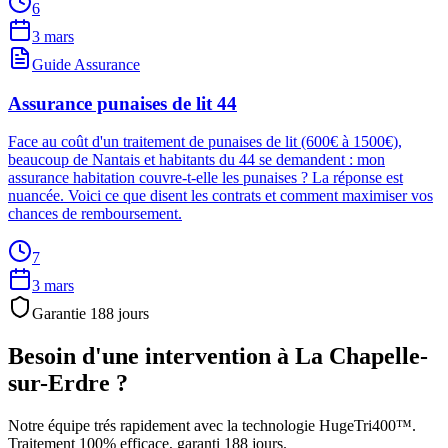
6
3 mars
Guide Assurance
Assurance punaises de lit 44
Face au coût d'un traitement de punaises de lit (600€ à 1500€),
beaucoup de Nantais et habitants du 44 se demandent : mon
assurance habitation couvre-t-elle les punaises ? La réponse est
nuancée. Voici ce que disent les contrats et comment maximiser vos
chances de remboursement.
7
3 mars
Garantie
188
jours
Besoin d'une intervention à
La Chapelle-
sur-Erdre
?
Notre équipe trés rapidement avec la technologie HugeTri400™.
Traitement 100% efficace, garanti
188
jours.