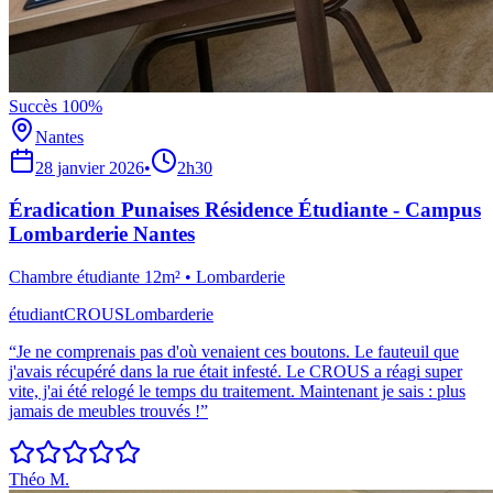
Succès 100%
Nantes
28 janvier 2026
•
2h30
Éradication Punaises Résidence Étudiante - Campus
Lombarderie Nantes
Chambre étudiante 12m²
•
Lombarderie
étudiant
CROUS
Lombarderie
“
Je ne comprenais pas d'où venaient ces boutons. Le fauteuil que
j'avais récupéré dans la rue était infesté. Le CROUS a réagi super
vite, j'ai été relogé le temps du traitement. Maintenant je sais : plus
jamais de meubles trouvés !
”
Théo M.