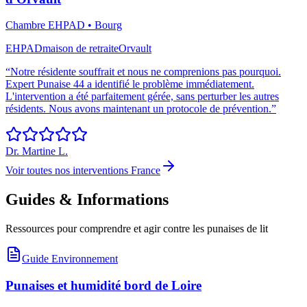
Chambre EHPAD
•
Bourg
EHPAD
maison de retraite
Orvault
“
Notre résidente souffrait et nous ne comprenions pas pourquoi.
Expert Punaise 44 a identifié le problème immédiatement.
L'intervention a été parfaitement gérée, sans perturber les autres
résidents. Nous avons maintenant un protocole de prévention.
”
Dr. Martine L.
Voir toutes nos interventions France
Guides & Informations
Ressources pour comprendre et agir contre les punaises de lit
Guide Environnement
Punaises et humidité bord de Loire