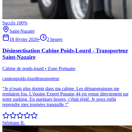
Succès 100%
Saint-Nazaire
18 février 2026
•
2 heures
Désinsectisation Cabine Poids-Lourd - Transporteur
Saint-Nazaire
Cabine de poids-lourd
•
Zone Portuaire
camion
poids-lourd
transporteur
“
Je n'osais plus dormir dans ma cabine. Les démangeaisons me
rendaient fou. L'équipe Expert Punaise 44 est venue directement sur
notre parking. En quelques heures, c'était réglé. Je peux enfin
reprendre mes tournées tranquille !
”
Stéphane R.