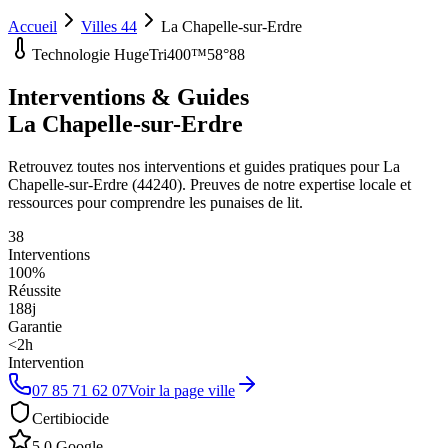
Accueil
Villes 44
La Chapelle-sur-Erdre
Technologie HugeTri400™
58°88
Interventions & Guides
La Chapelle-sur-Erdre
Retrouvez toutes nos interventions et guides pratiques pour
La
Chapelle-sur-Erdre
(
44240
). Preuves de notre expertise locale et
ressources pour comprendre les punaises de lit.
38
Interventions
100%
Réussite
188
j
Garantie
<2h
Intervention
07 85 71 62 07
Voir la page ville
Certibiocide
5.0 Google