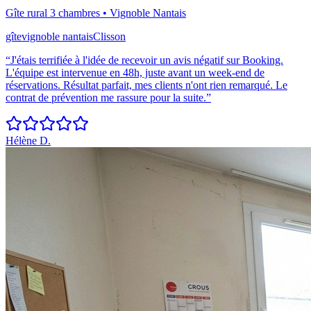
Gîte rural 3 chambres
•
Vignoble Nantais
gîte
vignoble nantais
Clisson
“
J'étais terrifiée à l'idée de recevoir un avis négatif sur Booking.
L'équipe est intervenue en 48h, juste avant un week-end de
réservations. Résultat parfait, mes clients n'ont rien remarqué. Le
contrat de prévention me rassure pour la suite.
”
Hélène D.