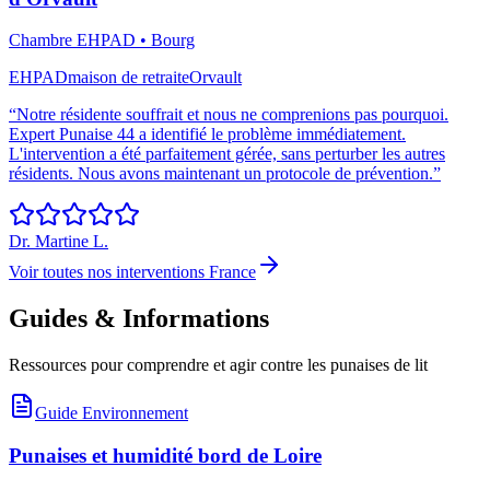
Chambre EHPAD
•
Bourg
EHPAD
maison de retraite
Orvault
“
Notre résidente souffrait et nous ne comprenions pas pourquoi.
Expert Punaise 44 a identifié le problème immédiatement.
L'intervention a été parfaitement gérée, sans perturber les autres
résidents. Nous avons maintenant un protocole de prévention.
”
Dr. Martine L.
Voir toutes nos interventions France
Guides & Informations
Ressources pour comprendre et agir contre les punaises de lit
Guide Environnement
Punaises et humidité bord de Loire