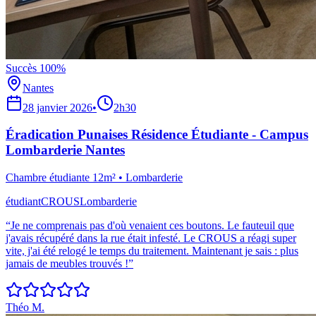
Succès 100%
Nantes
28 janvier 2026
•
2h30
Éradication Punaises Résidence Étudiante - Campus
Lombarderie Nantes
Chambre étudiante 12m²
•
Lombarderie
étudiant
CROUS
Lombarderie
“
Je ne comprenais pas d'où venaient ces boutons. Le fauteuil que
j'avais récupéré dans la rue était infesté. Le CROUS a réagi super
vite, j'ai été relogé le temps du traitement. Maintenant je sais : plus
jamais de meubles trouvés !
”
Théo M.