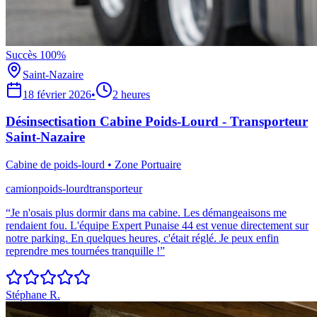
Succès 100%
Saint-Nazaire
18 février 2026
•
2 heures
Désinsectisation Cabine Poids-Lourd - Transporteur
Saint-Nazaire
Cabine de poids-lourd
•
Zone Portuaire
camion
poids-lourd
transporteur
“
Je n'osais plus dormir dans ma cabine. Les démangeaisons me
rendaient fou. L'équipe Expert Punaise 44 est venue directement sur
notre parking. En quelques heures, c'était réglé. Je peux enfin
reprendre mes tournées tranquille !
”
Stéphane R.