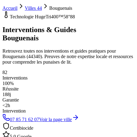
Accueil
Villes 44
Bouguenais
Technologie HugeTri400™
58°88
Interventions & Guides
Bouguenais
Retrouvez toutes nos interventions et guides pratiques pour
Bouguenais
(
44340
). Preuves de notre expertise locale et ressources
pour comprendre les punaises de lit.
82
Interventions
100%
Réussite
188
j
Garantie
<2h
Intervention
07 85 71 62 07
Voir la page ville
Certibiocide
5.0 Google