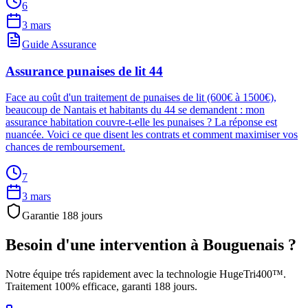
6
3 mars
Guide Assurance
Assurance punaises de lit 44
Face au coût d'un traitement de punaises de lit (600€ à 1500€),
beaucoup de Nantais et habitants du 44 se demandent : mon
assurance habitation couvre-t-elle les punaises ? La réponse est
nuancée. Voici ce que disent les contrats et comment maximiser vos
chances de remboursement.
7
3 mars
Garantie
188
jours
Besoin d'une intervention à
Bouguenais
?
Notre équipe trés rapidement avec la technologie HugeTri400™.
Traitement 100% efficace, garanti
188
jours.