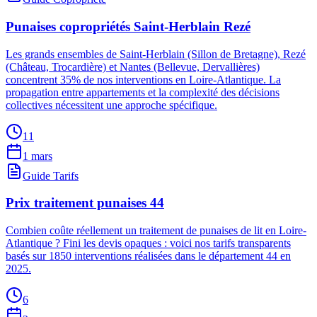
Punaises copropriétés Saint-Herblain Rezé
Les grands ensembles de Saint-Herblain (Sillon de Bretagne), Rezé
(Château, Trocardière) et Nantes (Bellevue, Dervallières)
concentrent 35% de nos interventions en Loire-Atlantique. La
propagation entre appartements et la complexité des décisions
collectives nécessitent une approche spécifique.
11
1 mars
Guide Tarifs
Prix traitement punaises 44
Combien coûte réellement un traitement de punaises de lit en Loire-
Atlantique ? Fini les devis opaques : voici nos tarifs transparents
basés sur 1850 interventions réalisées dans le département 44 en
2025.
6