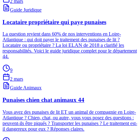
2 mars
Guide Juridique
Locataire propriétaire qui paye punaises
La question revient dans 60% de nos interventions en Loire-
Atlantique : qui doit payer le traitement des punaises de lit ?
Locataire ou propriétaire ? La loi ELAN de 2018 a clarifié les
responsabilités. Voici le guide juridique complet pour le département
44.
9
2 mars
Guide Animaux
Punaises chien chat animaux 44
Vous avez des punaises de lit ET un animal de compagnie en Loire-
Atlantique ? Chien, chat, ou autre, vous vous posez des questions :
peuvent-ils être piqués ? Transporter les punaises ? Le traitement est-
il dangereux pour eux ? Réponses claires.