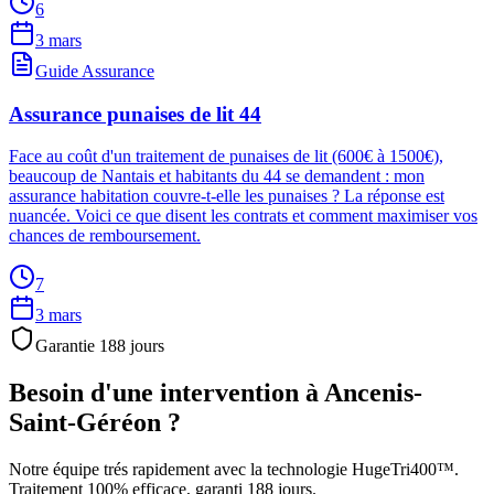
6
3 mars
Guide Assurance
Assurance punaises de lit 44
Face au coût d'un traitement de punaises de lit (600€ à 1500€),
beaucoup de Nantais et habitants du 44 se demandent : mon
assurance habitation couvre-t-elle les punaises ? La réponse est
nuancée. Voici ce que disent les contrats et comment maximiser vos
chances de remboursement.
7
3 mars
Garantie
188
jours
Besoin d'une intervention à
Ancenis-
Saint-Géréon
?
Notre équipe trés rapidement avec la technologie HugeTri400™.
Traitement 100% efficace, garanti
188
jours.