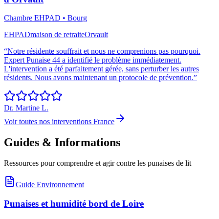
Chambre EHPAD
•
Bourg
EHPAD
maison de retraite
Orvault
“
Notre résidente souffrait et nous ne comprenions pas pourquoi.
Expert Punaise 44 a identifié le problème immédiatement.
L'intervention a été parfaitement gérée, sans perturber les autres
résidents. Nous avons maintenant un protocole de prévention.
”
Dr. Martine L.
Voir toutes nos interventions France
Guides & Informations
Ressources pour comprendre et agir contre les punaises de lit
Guide Environnement
Punaises et humidité bord de Loire