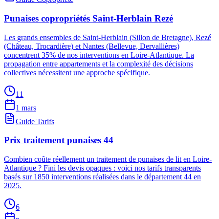
Punaises copropriétés Saint-Herblain Rezé
Les grands ensembles de Saint-Herblain (Sillon de Bretagne), Rezé
(Château, Trocardière) et Nantes (Bellevue, Dervallières)
concentrent 35% de nos interventions en Loire-Atlantique. La
propagation entre appartements et la complexité des décisions
collectives nécessitent une approche spécifique.
11
1 mars
Guide Tarifs
Prix traitement punaises 44
Combien coûte réellement un traitement de punaises de lit en Loire-
Atlantique ? Fini les devis opaques : voici nos tarifs transparents
basés sur 1850 interventions réalisées dans le département 44 en
2025.
6