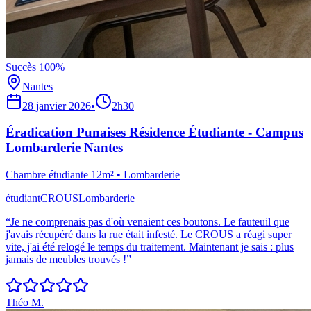
Succès 100%
Nantes
28 janvier 2026
•
2h30
Éradication Punaises Résidence Étudiante - Campus
Lombarderie Nantes
Chambre étudiante 12m²
•
Lombarderie
étudiant
CROUS
Lombarderie
“
Je ne comprenais pas d'où venaient ces boutons. Le fauteuil que
j'avais récupéré dans la rue était infesté. Le CROUS a réagi super
vite, j'ai été relogé le temps du traitement. Maintenant je sais : plus
jamais de meubles trouvés !
”
Théo M.