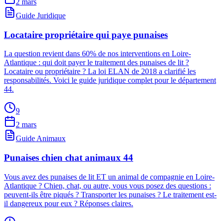
2 mars
Guide Juridique
Locataire propriétaire qui paye punaises
La question revient dans 60% de nos interventions en Loire-
Atlantique : qui doit payer le traitement des punaises de lit ?
Locataire ou propriétaire ? La loi ELAN de 2018 a clarifié les
responsabilités. Voici le guide juridique complet pour le département
44.
9
2 mars
Guide Animaux
Punaises chien chat animaux 44
Vous avez des punaises de lit ET un animal de compagnie en Loire-
Atlantique ? Chien, chat, ou autre, vous vous posez des questions :
peuvent-ils être piqués ? Transporter les punaises ? Le traitement est-
il dangereux pour eux ? Réponses claires.