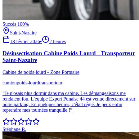
Succès 100%
Saint-Nazaire
18 février 2026
•
2 heures
Désinsectisation Cabine Poids-Lourd - Transporteur
Saint-Nazaire
Cabine de poids-lourd
•
Zone Portuaire
camion
poids-lourd
transporteur
“
Je n'osais plus dormir dans ma cabine. Les démangeaisons me
rendaient fou. L'équipe Expert Punaise 44 est venue directement sur
notre parking. En quelques heures, c'était réglé. Je peux enfin
reprendre mes tournées tranquille !
”
Stéphane R.