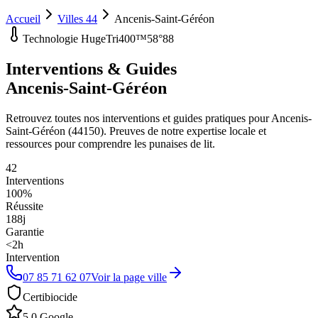
Accueil
Villes 44
Ancenis-Saint-Géréon
Technologie HugeTri400™
58°88
Interventions & Guides
Ancenis-Saint-Géréon
Retrouvez toutes nos interventions et guides pratiques pour
Ancenis-
Saint-Géréon
(
44150
). Preuves de notre expertise locale et
ressources pour comprendre les punaises de lit.
42
Interventions
100%
Réussite
188
j
Garantie
<2h
Intervention
07 85 71 62 07
Voir la page ville
Certibiocide
5.0 Google