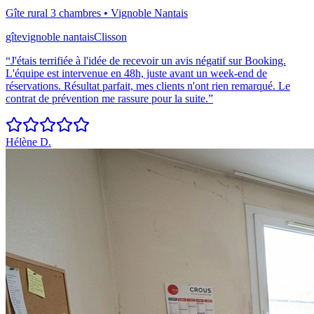
Gîte rural 3 chambres
•
Vignoble Nantais
gîte
vignoble nantais
Clisson
“
J'étais terrifiée à l'idée de recevoir un avis négatif sur Booking.
L'équipe est intervenue en 48h, juste avant un week-end de
réservations. Résultat parfait, mes clients n'ont rien remarqué. Le
contrat de prévention me rassure pour la suite.
”
Hélène D.